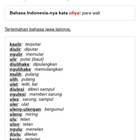
Bahasa Indonesia-nya kata
uliya
:
para wali
Terjemahan bahasa jawa lainnya:
kaulir
:
terputar
diulir
:
diputar
ngulir
:
memutar
ulir
:
putar (baut)
diulihake
:
dipulangkan
ngulihake
:
memulangkan
mulih
:
pulang
ulih
:
pulang
ulet
:
teliti, liat
diulesi
:
diberi sampul
ngulesi
:
memberi sarung
ules
:
sarung, sampul
uler
:
ulat
uleng-ulengan
:
bergumul
uleng
:
miring
ulu
:
telan
ulon
:
telan
ngulu
:
menelan
diulu
:
ditelan
kaulu
:
tertelan