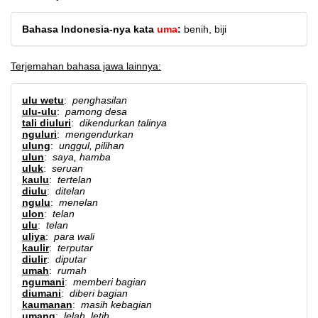
Bahasa Indonesia-nya kata
uma
:
benih, biji
Terjemahan bahasa jawa lainnya:
ulu wetu
:
penghasilan
ulu-ulu
:
pamong desa
tali diuluri
:
dikendurkan talinya
nguluri
:
mengendurkan
ulung
:
unggul, pilihan
ulun
:
saya, hamba
uluk
:
seruan
kaulu
:
tertelan
diulu
:
ditelan
ngulu
:
menelan
ulon
:
telan
ulu
:
telan
uliya
:
para wali
kaulir
:
terputar
diulir
:
diputar
umah
:
rumah
ngumani
:
memberi bagian
diumani
:
diberi bagian
kaumanan
:
masih kebagian
umang
:
lelah, letih