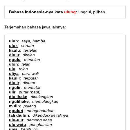
Bahasa Indonesia-nya kata
ulung
:
unggul, pilihan
Terjemahan bahasa jawa lainnya:
ulun
:
saya, hamba
uluk
:
seruan
kaulu
:
tertelan
diulu
:
ditelan
ngulu
:
menelan
ulon
:
telan
ulu
:
telan
uliya
:
para wali
kaulir
:
terputar
diulir
:
diputar
ngulir
:
memutar
ulir
:
putar (baut)
diulihake
:
dipulangkan
ngulihake
:
memulangkan
mulih
:
pulang
nguluri
:
mengendurkan
tali diuluri
:
dikendurkan talinya
ulu-ulu
:
pamong desa
ulu wetu
:
penghasilan
uma
:
benih, biji