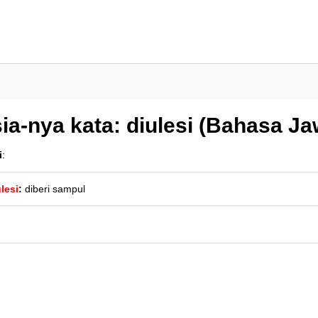
a-nya kata: diulesi (Bahasa Ja
i
:
lesi
:
diberi sampul