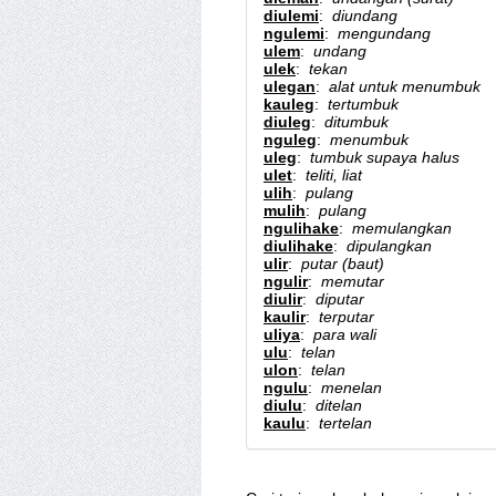
diulemi
:
diundang
ngulemi
:
mengundang
ulem
:
undang
ulek
:
tekan
ulegan
:
alat untuk menumbuk
kauleg
:
tertumbuk
diuleg
:
ditumbuk
nguleg
:
menumbuk
uleg
:
tumbuk supaya halus
ulet
:
teliti, liat
ulih
:
pulang
mulih
:
pulang
ngulihake
:
memulangkan
diulihake
:
dipulangkan
ulir
:
putar (baut)
ngulir
:
memutar
diulir
:
diputar
kaulir
:
terputar
uliya
:
para wali
ulu
:
telan
ulon
:
telan
ngulu
:
menelan
diulu
:
ditelan
kaulu
:
tertelan