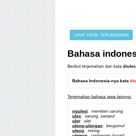
Bahasa indonesi
Berikut terjemahan dari kata
diules
Bahasa Indonesia-nya kata
diu
Terjemahan bahasa jawa lainnya:
ngulesi
:
memberi sarung
ules
:
sarung, sampul
uler
:
ulat
uleng-ulengan
:
bergumul
uleng
:
miring
uleman
:
undangan (surat)