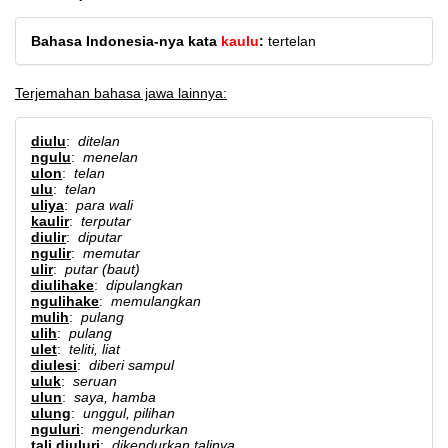
Bahasa Indonesia-nya kata
kaulu
:
tertelan
Terjemahan bahasa jawa lainnya:
diulu
:
ditelan
ngulu
:
menelan
ulon
:
telan
ulu
:
telan
uliya
:
para wali
kaulir
:
terputar
diulir
:
diputar
ngulir
:
memutar
ulir
:
putar (baut)
diulihake
:
dipulangkan
ngulihake
:
memulangkan
mulih
:
pulang
ulih
:
pulang
ulet
:
teliti, liat
diulesi
:
diberi sampul
uluk
:
seruan
ulun
:
saya, hamba
ulung
:
unggul, pilihan
nguluri
:
mengendurkan
tali diuluri
:
dikendurkan talinya