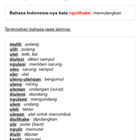
Bahasa Indonesia-nya kata
ngulihake
:
memulangkan
Terjemahan bahasa jawa lainnya:
mulih
:
pulang
ulih
:
pulang
ulet
:
teliti, liat
diulesi
:
diberi sampul
ngulesi
:
memberi sarung
ules
:
sarung, sampul
uler
:
ulat
uleng-ulengan
:
bergumul
uleng
:
miring
uleman
:
undangan (surat)
diulemi
:
diundang
ngulemi
:
mengundang
ulem
:
undang
ulek
:
tekan
ulegan
:
alat untuk menumbuk
diulihake
:
dipulangkan
ulir
:
putar (baut)
ngulir
:
memutar
diulir
:
diputar
kaulir
:
terputar