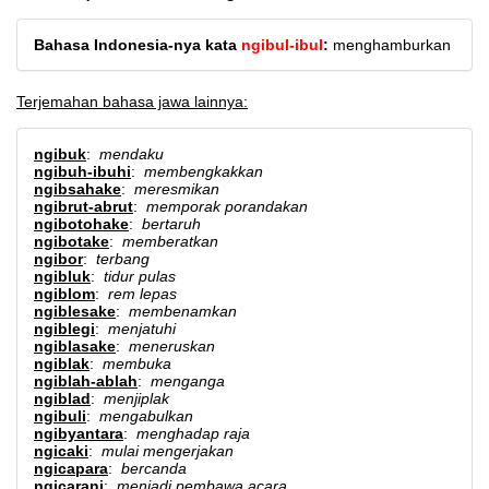
Bahasa Indonesia-nya kata
ngibul-ibul
:
menghamburkan
Terjemahan bahasa jawa lainnya:
ngibuk
:
mendaku
ngibuh-ibuhi
:
membengkakkan
ngibsahake
:
meresmikan
ngibrut-abrut
:
memporak porandakan
ngibotohake
:
bertaruh
ngibotake
:
memberatkan
ngibor
:
terbang
ngibluk
:
tidur pulas
ngiblom
:
rem lepas
ngiblesake
:
membenamkan
ngiblegi
:
menjatuhi
ngiblasake
:
meneruskan
ngiblak
:
membuka
ngiblah-ablah
:
menganga
ngiblad
:
menjiplak
ngibuli
:
mengabulkan
ngibyantara
:
menghadap raja
ngicaki
:
mulai mengerjakan
ngicapara
:
bercanda
ngicarani
:
menjadi pembawa acara