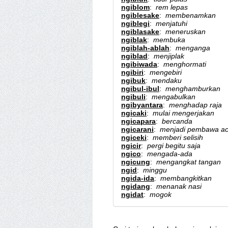
ngiblom
:
rem lepas
ngiblesake
:
membenamkan
ngiblegi
:
menjatuhi
ngiblasake
:
meneruskan
ngiblak
:
membuka
ngiblah-ablah
:
menganga
ngiblad
:
menjiplak
ngibiwada
:
menghormati
ngibiri
:
mengebiri
ngibuk
:
mendaku
ngibul-ibul
:
menghamburkan
ngibuli
:
mengabulkan
ngibyantara
:
menghadap raja
ngicaki
:
mulai mengerjakan
ngicapara
:
bercanda
ngicarani
:
menjadi pembawa ac
ngiceki
:
memberi selisih
ngicir
:
pergi begitu saja
ngico
:
mengada-ada
ngicung
:
mengangkat tangan
ngid
:
minggu
ngida-ida
:
membangkitkan
ngidang
:
menanak nasi
ngidat
:
mogok