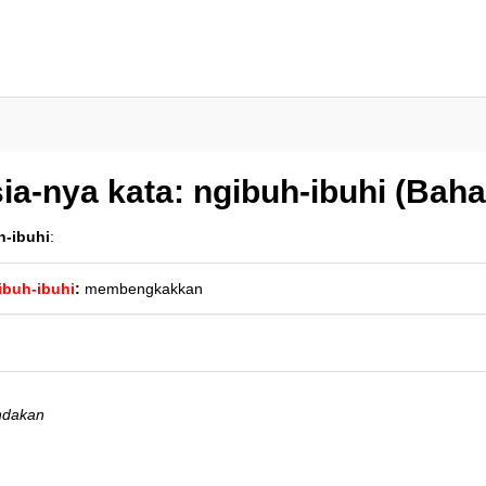
ia-nya kata: ngibuh-ibuhi (Bah
h-ibuhi
:
ibuh-ibuhi
:
membengkakkan
ndakan