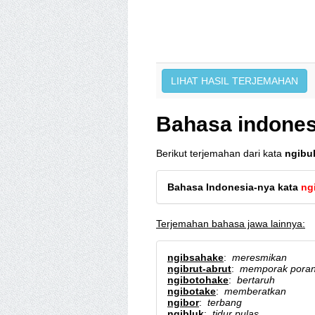
Bahasa indones
Berikut terjemahan dari kata
ngibu
Bahasa Indonesia-nya kata
ng
Terjemahan bahasa jawa lainnya:
ngibsahake
:
meresmikan
ngibrut-abrut
:
memporak pora
ngibotohake
:
bertaruh
ngibotake
:
memberatkan
ngibor
:
terbang
ngibluk
:
tidur pulas