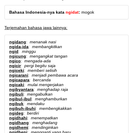
Bahasa Indonesia-nya kata
ngidat
:
mogok
Terjemahan bahasa jawa lainnya:
ngidang
:
menanak nasi
ngida-ida
:
membangkitkan
ngid
:
minggu
ngicung
:
mengangkat tangan
ngico
:
mengada-ada
ngicir
:
pergi begitu saja
ngiceki
:
memberi selisih
ngicarani
:
menjadi pembawa acara
ngicapara
:
bercanda
ngicaki
:
mulai mengerjakan
ngibyantara
:
menghadap raja
ngibuli
:
mengabulkan
ngibul-ibul
:
menghamburkan
ngibuk
:
mendaku
ngibuh-ibuhi
:
membengkakkan
ngideg
:
berdiri
ngidhahi
:
menempatkan
ngidhang
:
menghadang
ngidhemi
:
mendinginkan
ngidheni
:
mengganti yang baru