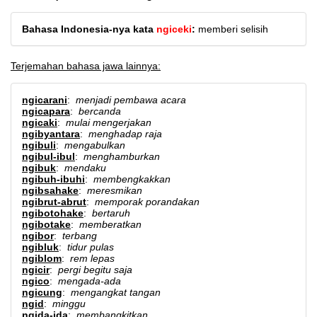
Bahasa Indonesia-nya kata
ngiceki
:
memberi selisih
Terjemahan bahasa jawa lainnya:
ngicarani
:
menjadi pembawa acara
ngicapara
:
bercanda
ngicaki
:
mulai mengerjakan
ngibyantara
:
menghadap raja
ngibuli
:
mengabulkan
ngibul-ibul
:
menghamburkan
ngibuk
:
mendaku
ngibuh-ibuhi
:
membengkakkan
ngibsahake
:
meresmikan
ngibrut-abrut
:
memporak porandakan
ngibotohake
:
bertaruh
ngibotake
:
memberatkan
ngibor
:
terbang
ngibluk
:
tidur pulas
ngiblom
:
rem lepas
ngicir
:
pergi begitu saja
ngico
:
mengada-ada
ngicung
:
mengangkat tangan
ngid
:
minggu
ngida-ida
:
membangkitkan