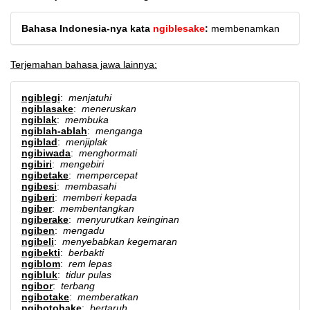
Bahasa Indonesia-nya kata
ngiblesake
:
membenamkan
Terjemahan bahasa jawa lainnya:
ngiblegi
:
menjatuhi
ngiblasake
:
meneruskan
ngiblak
:
membuka
ngiblah-ablah
:
menganga
ngiblad
:
menjiplak
ngibiwada
:
menghormati
ngibiri
:
mengebiri
ngibetake
:
mempercepat
ngibesi
:
membasahi
ngiberi
:
memberi kepada
ngiber
:
membentangkan
ngiberake
:
menyurutkan keinginan
ngiben
:
mengadu
ngibeli
:
menyebabkan kegemaran
ngibekti
:
berbakti
ngiblom
:
rem lepas
ngibluk
:
tidur pulas
ngibor
:
terbang
ngibotake
:
memberatkan
ngibotohake
:
bertaruh