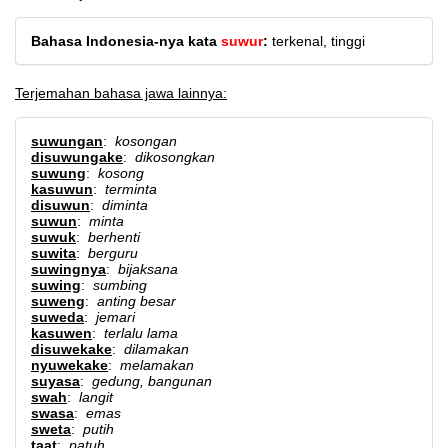
Bahasa Indonesia-nya kata
suwur
:
terkenal, tinggi
Terjemahan bahasa jawa lainnya:
suwungan
:
kosongan
disuwungake
:
dikosongkan
suwung
:
kosong
kasuwun
:
terminta
disuwun
:
diminta
suwun
:
minta
suwuk
:
berhenti
suwita
:
berguru
suwingnya
:
bijaksana
suwing
:
sumbing
suweng
:
anting besar
suweda
:
jemari
kasuwen
:
terlalu lama
disuwekake
:
dilamakan
nyuwekake
:
melamakan
suyasa
:
gedung, bangunan
swah
:
langit
swasa
:
emas
sweta
:
putih
taat
:
patuh