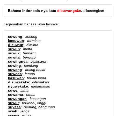
Bahasa Indonesia-nya kata
disuwungake
:
dikosongkan
Terjemahan bahasa jawa lainnya:
suwung
:
kosong
kasuwun
:
terminta
disuwun
:
diminta
suwun
:
minta
suwuk
:
berhenti
suwita
:
berguru
suwingnya
:
bijaksana
suwing
:
sumbing
suweng
:
anting besar
suweda
:
jemari
kasuwen
:
terlalu lama
disuwekake
:
dilamakan
nyuwekake
:
melamakan
suwe
:
lama
suwarna
:
emas
suwungan
:
kosongan
suwur
:
terkenal, tinggi
suyasa
:
gedung, bangunan
swah
:
langit
swasa
:
emas