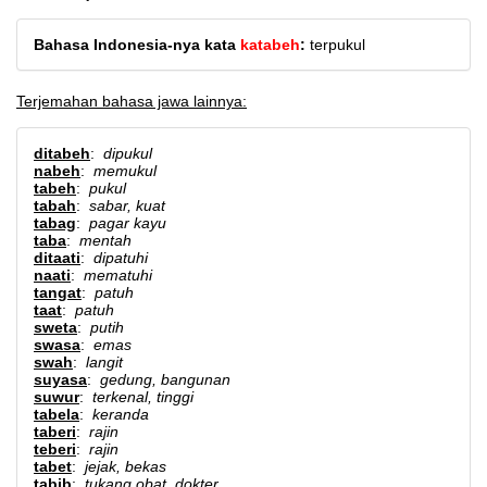
Bahasa Indonesia-nya kata
katabeh
:
terpukul
Terjemahan bahasa jawa lainnya:
ditabeh
:
dipukul
nabeh
:
memukul
tabeh
:
pukul
tabah
:
sabar, kuat
tabag
:
pagar kayu
taba
:
mentah
ditaati
:
dipatuhi
naati
:
mematuhi
tangat
:
patuh
taat
:
patuh
sweta
:
putih
swasa
:
emas
swah
:
langit
suyasa
:
gedung, bangunan
suwur
:
terkenal, tinggi
tabela
:
keranda
taberi
:
rajin
teberi
:
rajin
tabet
:
jejak, bekas
tabib
:
tukang obat, dokter