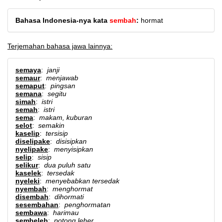
Bahasa Indonesia-nya kata
sembah
:
hormat
Terjemahan bahasa jawa lainnya:
semaya
:
janji
semaur
:
menjawab
semaput
:
pingsan
semana
:
segitu
simah
:
istri
semah
:
istri
sema
:
makam, kuburan
selot
:
semakin
kaselip
:
tersisip
diselipake
:
disisipkan
nyelipake
:
menyisipkan
selip
:
sisip
selikur
:
dua puluh satu
kaselek
:
tersedak
nyeleki
:
menyebabkan tersedak
nyembah
:
menghormat
disembah
:
dihormati
sesembahan
:
penghormatan
sembawa
:
harimau
sembeleh
:
potong leher