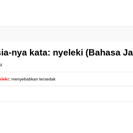
ia-nya kata: nyeleki (Bahasa J
i
:
eleki
:
menyebabkan tersedak