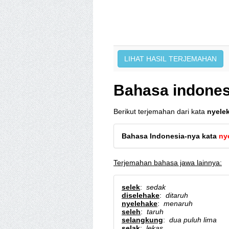
Bahasa indones
Berikut terjemahan dari kata
nyelek
Bahasa Indonesia-nya kata
ny
Terjemahan bahasa jawa lainnya:
selek
:
sedak
diselehake
:
ditaruh
nyelehake
:
menaruh
seleh
:
taruh
selangkung
:
dua puluh lima
selak
:
lekas