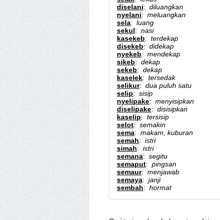
diselani
:
diluangkan
nyelani
:
meluangkan
sela
:
luang
sekul
:
nasi
kasekeb
:
terdekap
disekeb
:
didekap
nyekeb
:
mendekap
sikeb
:
dekap
sekeb
:
dekap
kaselek
:
tersedak
selikur
:
dua puluh satu
selip
:
sisip
nyelipake
:
menyisipkan
diselipake
:
disisipkan
kaselip
:
tersisip
selot
:
semakin
sema
:
makam, kuburan
semah
:
istri
simah
:
istri
semana
:
segitu
semaput
:
pingsan
semaur
:
menjawab
semaya
:
janji
sembah
:
hormat