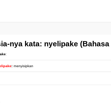
ia-nya kata: nyelipake (Bahasa
pake
:
elipake
:
menyisipkan