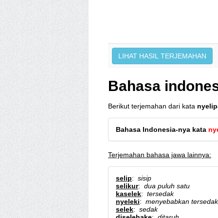
Bahasa indones
Berikut terjemahan dari kata
nyeli
Bahasa Indonesia-nya kata
ny
Terjemahan bahasa jawa lainnya:
selip
:
sisip
selikur
:
dua puluh satu
kaselek
:
tersedak
nyeleki
:
menyebabkan tersedak
selek
:
sedak
diselehake
:
ditaruh