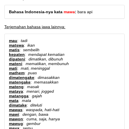
Bahasa Indonesia-nya kata
mawa
:
bara api
Terjemahan bahasa jawa lainnya:
mau
:
tadi
matswa
:
ikan
matis
:
sembelih
kepaten
:
mendapat kematian
dipateni
:
dimatikan, dibunuh
mateni
:
mematikan, membunuh
mati
:
mati, meninggal
mathem
:
puas
dimatengake
:
dimasakkan
matengake
:
memasakkan
mateng
:
masak
mataya
:
menari, jogged
matangga
:
gajah
mata
:
mata
dimatake
:
diteluti
mawas
:
waspada, hati-hati
mawi
:
dengan, bawa
mawon
:
cuma, saja, hanya
mawug
:
gembur
maya
:
semu