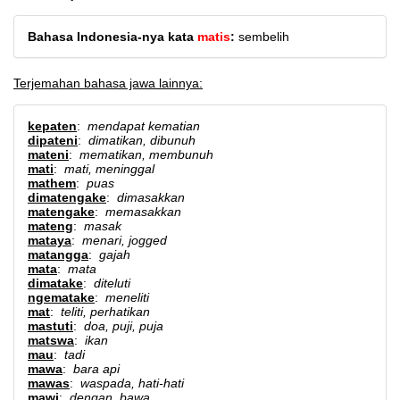
Bahasa Indonesia-nya kata
matis
:
sembelih
Terjemahan bahasa jawa lainnya:
kepaten
:
mendapat kematian
dipateni
:
dimatikan, dibunuh
mateni
:
mematikan, membunuh
mati
:
mati, meninggal
mathem
:
puas
dimatengake
:
dimasakkan
matengake
:
memasakkan
mateng
:
masak
mataya
:
menari, jogged
matangga
:
gajah
mata
:
mata
dimatake
:
diteluti
ngematake
:
meneliti
mat
:
teliti, perhatikan
mastuti
:
doa, puji, puja
matswa
:
ikan
mau
:
tadi
mawa
:
bara api
mawas
:
waspada, hati-hati
mawi
:
dengan, bawa