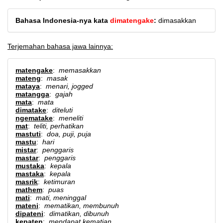
Bahasa Indonesia-nya kata
dimatengake
:
dimasakkan
Terjemahan bahasa jawa lainnya:
matengake
:
memasakkan
mateng
:
masak
mataya
:
menari, jogged
matangga
:
gajah
mata
:
mata
dimatake
:
diteluti
ngematake
:
meneliti
mat
:
teliti, perhatikan
mastuti
:
doa, puji, puja
mastu
:
hari
mistar
:
penggaris
mastar
:
penggaris
mustaka
:
kepala
mastaka
:
kepala
masrik
:
ketimuran
mathem
:
puas
mati
:
mati, meninggal
mateni
:
mematikan, membunuh
dipateni
:
dimatikan, dibunuh
kepaten
:
mendapat kematian