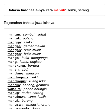
Bahasa Indonesia-nya kata
manub
:
serbu, serang
Terjemahan bahasa jawa lainnya:
mantun
:
sembuh, sehat
mantuk
:
pulang
mangga
:
silakan
mangas
:
gemar makan
mangab
:
buka mulut
mangap
:
buka mulut
manga
:
buka, menganga
mang
:
kamu, engkau
manekung
:
berdoa
maneh
:
abdi
mandung
:
mencuri
mandraguna
:
sakti
mandragini
:
ruang tidur
mandra
:
senang, gembira
wandira
:
pohon beringin
manup
:
serbu, serang
manubawa
:
cinta, kasih
manuk
:
burung
manuswa
:
manusia, orang
manusapada
:
dunia