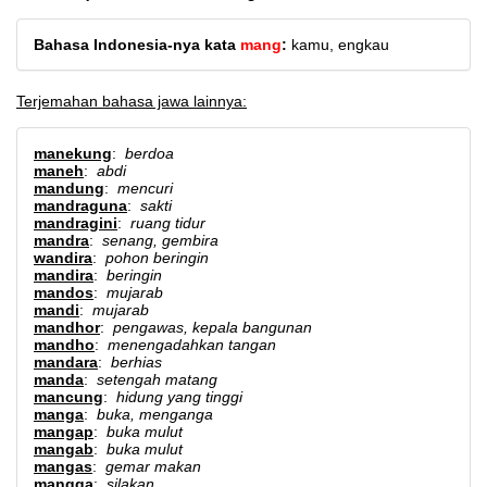
Bahasa Indonesia-nya kata
mang
:
kamu, engkau
Terjemahan bahasa jawa lainnya:
manekung
:
berdoa
maneh
:
abdi
mandung
:
mencuri
mandraguna
:
sakti
mandragini
:
ruang tidur
mandra
:
senang, gembira
wandira
:
pohon beringin
mandira
:
beringin
mandos
:
mujarab
mandi
:
mujarab
mandhor
:
pengawas, kepala bangunan
mandho
:
menengadahkan tangan
mandara
:
berhias
manda
:
setengah matang
mancung
:
hidung yang tinggi
manga
:
buka, menganga
mangap
:
buka mulut
mangab
:
buka mulut
mangas
:
gemar makan
mangga
:
silakan