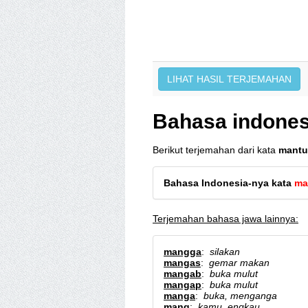
Bahasa indones
Berikut terjemahan dari kata
mantu
Bahasa Indonesia-nya kata
ma
Terjemahan bahasa jawa lainnya:
mangga
:
silakan
mangas
:
gemar makan
mangab
:
buka mulut
mangap
:
buka mulut
manga
:
buka, menganga
mang
:
kamu, engkau