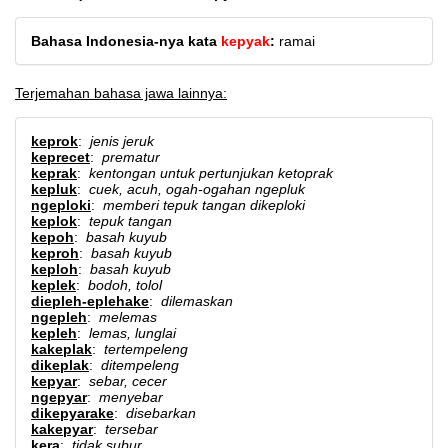
Bahasa Indonesia-nya kata
kepyak
:
ramai
Terjemahan bahasa jawa lainnya:
keprok
:
jenis jeruk
keprecet
:
prematur
keprak
:
kentongan untuk pertunjukan ketoprak
kepluk
:
cuek, acuh, ogah-ogahan ngepluk
ngeploki
:
memberi tepuk tangan dikeploki
keplok
:
tepuk tangan
kepoh
:
basah kuyub
keproh
:
basah kuyub
keploh
:
basah kuyub
keplek
:
bodoh, tolol
diepleh-eplehake
:
dilemaskan
ngepleh
:
melemas
kepleh
:
lemas, lunglai
kakeplak
:
tertempeleng
dikeplak
:
ditempeleng
kepyar
:
sebar, cecer
ngepyar
:
menyebar
dikepyarake
:
disebarkan
kakepyar
:
tersebar
kera
:
tidak subur