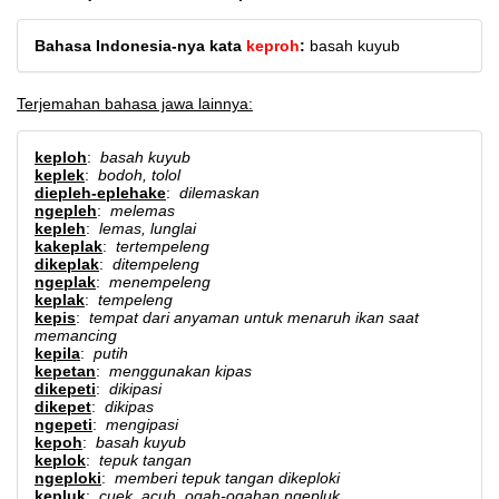
Bahasa Indonesia-nya kata
keproh
:
basah kuyub
Terjemahan bahasa jawa lainnya:
keploh
:
basah kuyub
keplek
:
bodoh, tolol
diepleh-eplehake
:
dilemaskan
ngepleh
:
melemas
kepleh
:
lemas, lunglai
kakeplak
:
tertempeleng
dikeplak
:
ditempeleng
ngeplak
:
menempeleng
keplak
:
tempeleng
kepis
:
tempat dari anyaman untuk menaruh ikan saat
memancing
kepila
:
putih
kepetan
:
menggunakan kipas
dikepeti
:
dikipasi
dikepet
:
dikipas
ngepeti
:
mengipasi
kepoh
:
basah kuyub
keplok
:
tepuk tangan
ngeploki
:
memberi tepuk tangan dikeploki
kepluk
:
cuek, acuh, ogah-ogahan ngepluk