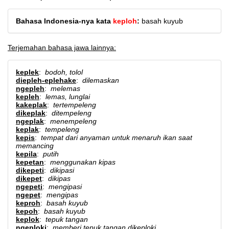
Bahasa Indonesia-nya kata
keploh
:
basah kuyub
Terjemahan bahasa jawa lainnya:
keplek
:
bodoh, tolol
diepleh-eplehake
:
dilemaskan
ngepleh
:
melemas
kepleh
:
lemas, lunglai
kakeplak
:
tertempeleng
dikeplak
:
ditempeleng
ngeplak
:
menempeleng
keplak
:
tempeleng
kepis
:
tempat dari anyaman untuk menaruh ikan saat
memancing
kepila
:
putih
kepetan
:
menggunakan kipas
dikepeti
:
dikipasi
dikepet
:
dikipas
ngepeti
:
mengipasi
ngepet
:
mengipas
keproh
:
basah kuyub
kepoh
:
basah kuyub
keplok
:
tepuk tangan
ngeploki
:
memberi tepuk tangan dikeploki