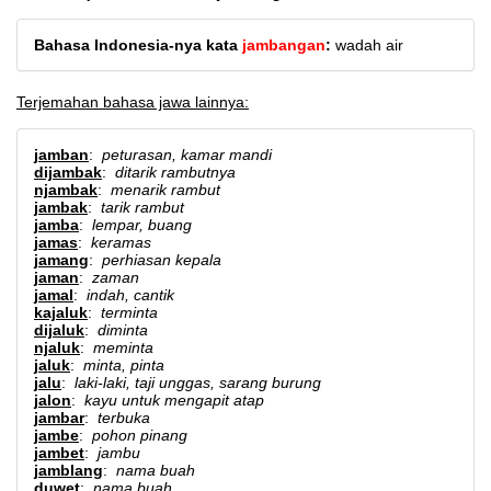
Bahasa Indonesia-nya kata
jambangan
:
wadah air
Terjemahan bahasa jawa lainnya:
jamban
:
peturasan, kamar mandi
dijambak
:
ditarik rambutnya
njambak
:
menarik rambut
jambak
:
tarik rambut
jamba
:
lempar, buang
jamas
:
keramas
jamang
:
perhiasan kepala
jaman
:
zaman
jamal
:
indah, cantik
kajaluk
:
terminta
dijaluk
:
diminta
njaluk
:
meminta
jaluk
:
minta, pinta
jalu
:
laki-laki, taji unggas, sarang burung
jalon
:
kayu untuk mengapit atap
jambar
:
terbuka
jambe
:
pohon pinang
jambet
:
jambu
jamblang
:
nama buah
duwet
:
nama buah