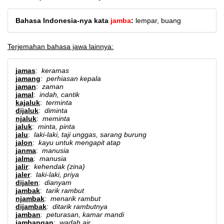
Bahasa Indonesia-nya kata
jamba
:
lempar, buang
Terjemahan bahasa jawa lainnya:
jamas
:
keramas
jamang
:
perhiasan kepala
jaman
:
zaman
jamal
:
indah, cantik
kajaluk
:
terminta
dijaluk
:
diminta
njaluk
:
meminta
jaluk
:
minta, pinta
jalu
:
laki-laki, taji unggas, sarang burung
jalon
:
kayu untuk mengapit atap
janma
:
manusia
jalma
:
manusia
jalir
:
kehendak (zina)
jaler
:
laki-laki, priya
dijalen
:
dianyam
jambak
:
tarik rambut
njambak
:
menarik rambut
dijambak
:
ditarik rambutnya
jamban
:
peturasan, kamar mandi
jambangan
:
wadah air