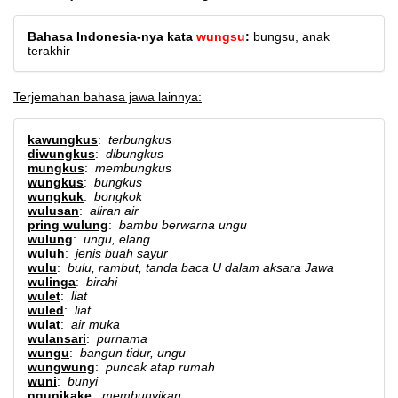
Bahasa Indonesia-nya kata
wungsu
:
bungsu, anak
terakhir
Terjemahan bahasa jawa lainnya:
kawungkus
:
terbungkus
diwungkus
:
dibungkus
mungkus
:
membungkus
wungkus
:
bungkus
wungkuk
:
bongkok
wulusan
:
aliran air
pring wulung
:
bambu berwarna ungu
wulung
:
ungu, elang
wuluh
:
jenis buah sayur
wulu
:
bulu, rambut, tanda baca U dalam aksara Jawa
wulinga
:
birahi
wulet
:
liat
wuled
:
liat
wulat
:
air muka
wulansari
:
purnama
wungu
:
bangun tidur, ungu
wungwung
:
puncak atap rumah
wuni
:
bunyi
ngunikake
:
membunyikan