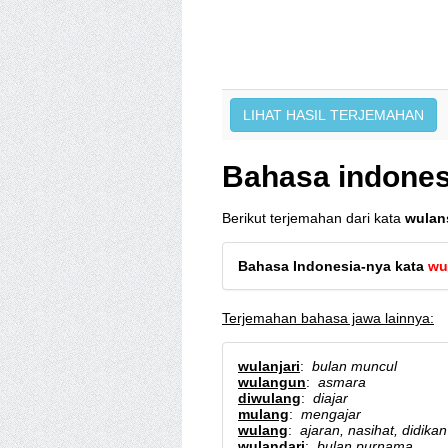
Bahasa indones
Berikut terjemahan dari kata
wulan
Bahasa Indonesia-nya kata
wu
Terjemahan bahasa jawa lainnya:
wulanjari
:
bulan muncul
wulangun
:
asmara
diwulang
:
diajar
mulang
:
mengajar
wulang
:
ajaran, nasihat, didikan
wulandari
:
bulan purnama