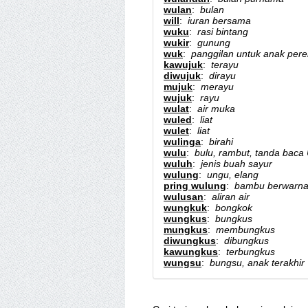
wulan
:
bulan
will
:
iuran bersama
wuku
:
rasi bintang
wukir
:
gunung
wuk
:
panggilan untuk anak per
kawujuk
:
terayu
diwujuk
:
dirayu
mujuk
:
merayu
wujuk
:
rayu
wulat
:
air muka
wuled
:
liat
wulet
:
liat
wulinga
:
birahi
wulu
:
bulu, rambut, tanda baca
wuluh
:
jenis buah sayur
wulung
:
ungu, elang
pring wulung
:
bambu berwarna
wulusan
:
aliran air
wungkuk
:
bongkok
wungkus
:
bungkus
mungkus
:
membungkus
diwungkus
:
dibungkus
kawungkus
:
terbungkus
wungsu
:
bungsu, anak terakhir