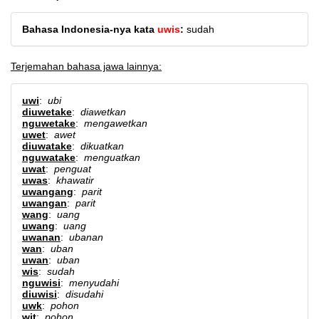
Bahasa Indonesia-nya kata
uwis
:
sudah
Terjemahan bahasa jawa lainnya:
uwi
:
ubi
diuwetake
:
diawetkan
nguwetake
:
mengawetkan
uwet
:
awet
diuwatake
:
dikuatkan
nguwatake
:
menguatkan
uwat
:
penguat
uwas
:
khawatir
uwangang
:
parit
uwangan
:
parit
wang
:
uang
uwang
:
uang
uwanan
:
ubanan
wan
:
uban
uwan
:
uban
wis
:
sudah
nguwisi
:
menyudahi
diuwisi
:
disudahi
uwk
:
pohon
wit
:
pohon