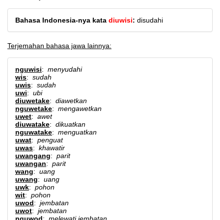
Bahasa Indonesia-nya kata
diuwisi
:
disudahi
Terjemahan bahasa jawa lainnya:
nguwisi
:
menyudahi
wis
:
sudah
uwis
:
sudah
uwi
:
ubi
diuwetake
:
diawetkan
nguwetake
:
mengawetkan
uwet
:
awet
diuwatake
:
dikuatkan
nguwatake
:
menguatkan
uwat
:
penguat
uwas
:
khawatir
uwangang
:
parit
uwangan
:
parit
wang
:
uang
uwang
:
uang
uwk
:
pohon
wit
:
pohon
uwod
:
jembatan
uwot
:
jembatan
nguwod
:
melewati jembatan