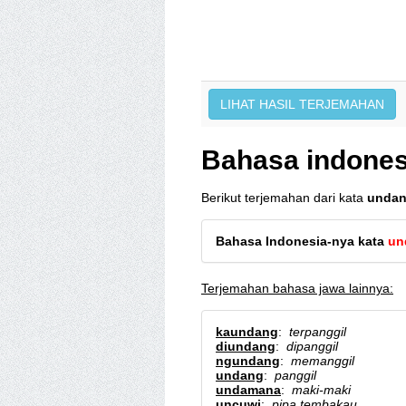
Bahasa indones
Berikut terjemahan dari kata
undan
Bahasa Indonesia-nya kata
un
Terjemahan bahasa jawa lainnya:
kaundang
:
terpanggil
diundang
:
dipanggil
ngundang
:
memanggil
undang
:
panggil
undamana
:
maki-maki
uncuwi
:
pipa tembakau