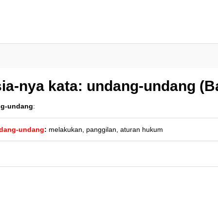
ia-nya kata: undang-undang (B
g-undang
:
dang-undang
:
melakukan, panggilan, aturan hukum