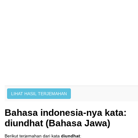
Bahasa indonesia-nya kata:
diundhat (Bahasa Jawa)
Berikut terjemahan dari kata
diundhat
: