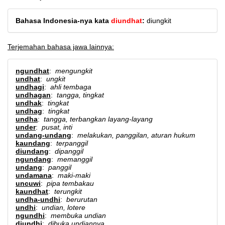
Bahasa Indonesia-nya kata
diundhat
:
diungkit
Terjemahan bahasa jawa lainnya:
ngundhat
:
mengungkit
undhat
:
ungkit
undhagi
:
ahli tembaga
undhagan
:
tangga, tingkat
undhak
:
tingkat
undhag
:
tingkat
undha
:
tangga, terbangkan layang-layang
under
:
pusat, inti
undang-undang
:
melakukan, panggilan, aturan hukum
kaundang
:
terpanggil
diundang
:
dipanggil
ngundang
:
memanggil
undang
:
panggil
undamana
:
maki-maki
uncuwi
:
pipa tembakau
kaundhat
:
terungkit
undha-undhi
:
berurutan
undhi
:
undian, lotere
ngundhi
:
membuka undian
diundhi
:
dibuka undiannya