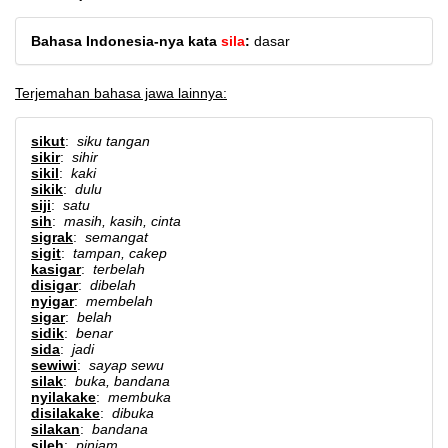
Bahasa Indonesia-nya kata
sila
:
dasar
Terjemahan bahasa jawa lainnya:
sikut
:
siku tangan
sikir
:
sihir
sikil
:
kaki
sikik
:
dulu
siji
:
satu
sih
:
masih, kasih, cinta
sigrak
:
semangat
sigit
:
tampan, cakep
kasigar
:
terbelah
disigar
:
dibelah
nyigar
:
membelah
sigar
:
belah
sidik
:
benar
sida
:
jadi
sewiwi
:
sayap sewu
silak
:
buka, bandana
nyilakake
:
membuka
disilakake
:
dibuka
silakan
:
bandana
sileh
:
pinjam