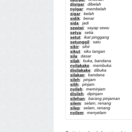
disigar
:
dibelah
nyigar
:
membelah
sigar
:
belah
sidik
:
benar
sida
:
jadi
sewiwi
:
sayap sewu
setya
:
setia
setut
:
ikat pinggang
setunggil
:
satu
sikir
:
sihir
sikut
:
siku tangan
sila
:
dasar
silak
:
buka, bandana
nyilakake
:
membuka
disilakake
:
dibuka
silakan
:
bandana
sileh
:
pinjam
silih
:
pinjam
nyileh
:
meminjam
disileh
:
dipinjam
silehan
:
barang pinjaman
silem
:
selam, renang
silep
:
selam, renang
nyilem
:
menyelam