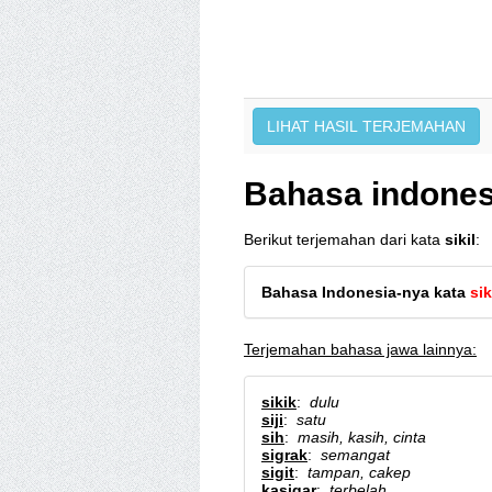
Bahasa indonesi
Berikut terjemahan dari kata
sikil
:
Bahasa Indonesia-nya kata
sik
Terjemahan bahasa jawa lainnya:
sikik
:
dulu
siji
:
satu
sih
:
masih, kasih, cinta
sigrak
:
semangat
sigit
:
tampan, cakep
kasigar
:
terbelah