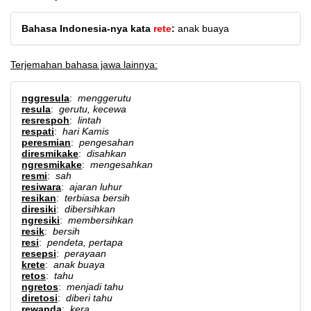
Bahasa Indonesia-nya kata
rete
:
anak buaya
Terjemahan bahasa jawa lainnya:
nggresula
:
menggerutu
resula
:
gerutu, kecewa
resrespoh
:
lintah
respati
:
hari Kamis
peresmian
:
pengesahan
diresmikake
:
disahkan
ngresmikake
:
mengesahkan
resmi
:
sah
resiwara
:
ajaran luhur
resikan
:
terbiasa bersih
diresiki
:
dibersihkan
ngresiki
:
membersihkan
resik
:
bersih
resi
:
pendeta, pertapa
resepsi
:
perayaan
krete
:
anak buaya
retos
:
tahu
ngretos
:
menjadi tahu
diretosi
:
diberi tahu
rewanda
:
kera