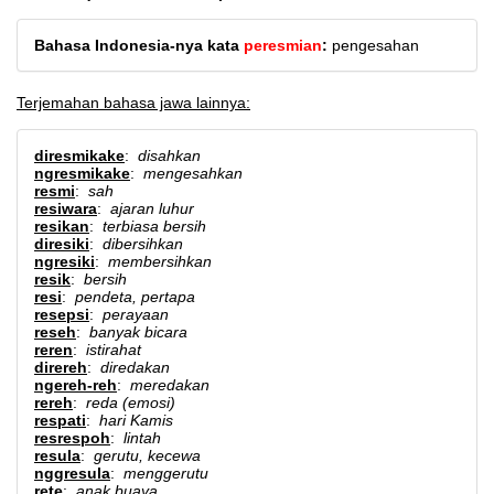
Bahasa Indonesia-nya kata
peresmian
:
pengesahan
Terjemahan bahasa jawa lainnya:
diresmikake
:
disahkan
ngresmikake
:
mengesahkan
resmi
:
sah
resiwara
:
ajaran luhur
resikan
:
terbiasa bersih
diresiki
:
dibersihkan
ngresiki
:
membersihkan
resik
:
bersih
resi
:
pendeta, pertapa
resepsi
:
perayaan
reseh
:
banyak bicara
reren
:
istirahat
direreh
:
diredakan
ngereh-reh
:
meredakan
rereh
:
reda (emosi)
respati
:
hari Kamis
resrespoh
:
lintah
resula
:
gerutu, kecewa
nggresula
:
menggerutu
rete
:
anak buaya