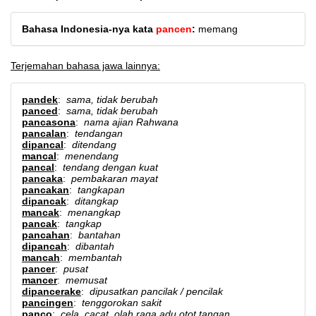
Bahasa Indonesia-nya kata
pancen
:
memang
Terjemahan bahasa jawa lainnya:
pandek
:
sama, tidak berubah
panced
:
sama, tidak berubah
pancasona
:
nama ajian Rahwana
pancalan
:
tendangan
dipancal
:
ditendang
mancal
:
menendang
pancal
:
tendang dengan kuat
pancaka
:
pembakaran mayat
pancakan
:
tangkapan
dipancak
:
ditangkap
mancak
:
menangkap
pancak
:
tangkap
pancahan
:
bantahan
dipancah
:
dibantah
mancah
:
membantah
pancer
:
pusat
mancer
:
memusat
dipancerake
:
dipusatkan pancilak / pencilak
pancingen
:
tenggorokan sakit
panco
:
cela, cacat, olah raga adu otot tangan