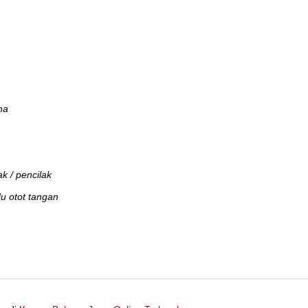
na
k / pencilak
du otot tangan