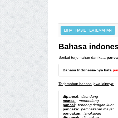
Bahasa indones
Berikut terjemahan dari kata
panca
Bahasa Indonesia-nya kata
pa
Terjemahan bahasa jawa lainnya:
dipancal
:
ditendang
mancal
:
menendang
pancal
:
tendang dengan kuat
pancaka
:
pembakaran mayat
pancakan
:
tangkapan
dipancak
:
ditangkap