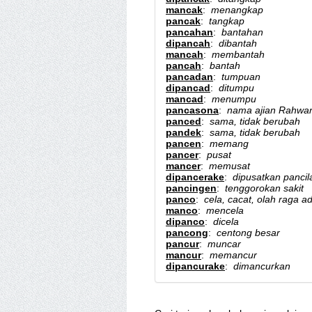
mancak
:
menangkap
pancak
:
tangkap
pancahan
:
bantahan
dipancah
:
dibantah
mancah
:
membantah
pancah
:
bantah
pancadan
:
tumpuan
dipancad
:
ditumpu
mancad
:
menumpu
pancasona
:
nama ajian Rahwa
panced
:
sama, tidak berubah
pandek
:
sama, tidak berubah
pancen
:
memang
pancer
:
pusat
mancer
:
memusat
dipancerake
:
dipusatkan pancila
pancingen
:
tenggorokan sakit
panco
:
cela, cacat, olah raga a
manco
:
mencela
dipanco
:
dicela
pancong
:
centong besar
pancur
:
muncar
mancur
:
memancur
dipancurake
:
dimancurkan