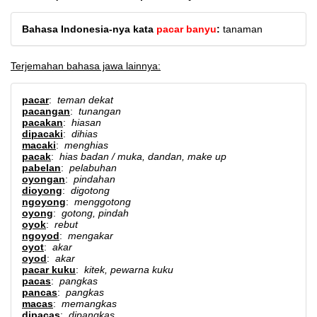
Bahasa Indonesia-nya kata
pacar banyu
:
tanaman
Terjemahan bahasa jawa lainnya:
pacar
:
teman dekat
pacangan
:
tunangan
pacakan
:
hiasan
dipacaki
:
dihias
macaki
:
menghias
pacak
:
hias badan / muka, dandan, make up
pabelan
:
pelabuhan
oyongan
:
pindahan
dioyong
:
digotong
ngoyong
:
menggotong
oyong
:
gotong, pindah
oyok
:
rebut
ngoyod
:
mengakar
oyot
:
akar
oyod
:
akar
pacar kuku
:
kitek, pewarna kuku
pacas
:
pangkas
pancas
:
pangkas
macas
:
memangkas
dipacas
:
dipangkas