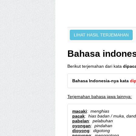
Bahasa indones
Berikut terjemahan dari kata
dipac
Bahasa Indonesia-nya kata
di
Terjemahan bahasa jawa lainnya:
macaki
:
menghias
pacak
:
hias badan / muka, dan
pabelan
:
pelabuhan
oyongan
:
pindahan
dioyong
:
digotong
ngoyong
:
menggotong