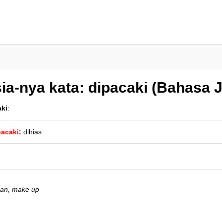
ia-nya kata: dipacaki (Bahasa 
aki
:
pacaki
:
dihias
dan, make up