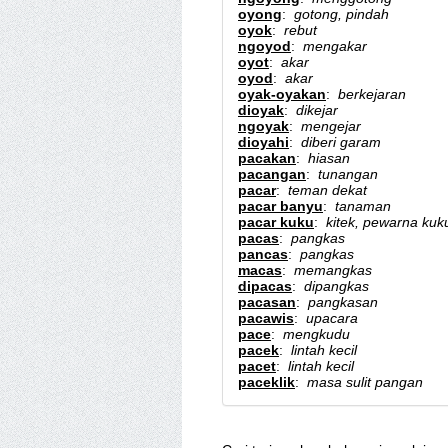
oyong
:
gotong, pindah
oyok
:
rebut
ngoyod
:
mengakar
oyot
:
akar
oyod
:
akar
oyak-oyakan
:
berkejaran
dioyak
:
dikejar
ngoyak
:
mengejar
dioyahi
:
diberi garam
pacakan
:
hiasan
pacangan
:
tunangan
pacar
:
teman dekat
pacar banyu
:
tanaman
pacar kuku
:
kitek, pewarna kuk
pacas
:
pangkas
pancas
:
pangkas
macas
:
memangkas
dipacas
:
dipangkas
pacasan
:
pangkasan
pacawis
:
upacara
pace
:
mengkudu
pacek
:
lintah kecil
pacet
:
lintah kecil
paceklik
:
masa sulit pangan