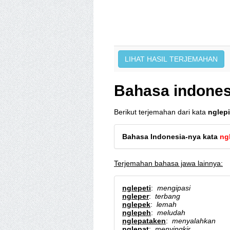
Bahasa indones
Berikut terjemahan dari kata
nglep
Bahasa Indonesia-nya kata
ng
Terjemahan bahasa jawa lainnya:
nglepeti
:
mengipasi
ngleper
:
terbang
nglepek
:
lemah
nglepeh
:
meludah
nglepataken
:
menyalahkan
nglepat
:
menyingkir