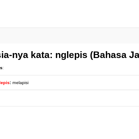
ia-nya kata: nglepis (Bahasa J
is
:
lepis
:
melapisi