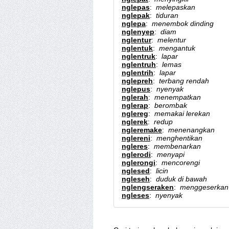
nglepas
:
melepaskan
nglepak
:
tiduran
nglepa
:
menembok dinding
nglenyep
:
diam
nglentur
:
melentur
nglentuk
:
mengantuk
nglentruk
:
lapar
nglentruh
:
lemas
nglentrih
:
lapar
nglepreh
:
terbang rendah
nglepus
:
nyenyak
nglerah
:
menempatkan
nglerap
:
berombak
nglereg
:
memakai lerekan
nglerek
:
redup
ngleremake
:
menenangkan
nglereni
:
menghentikan
ngleres
:
membenarkan
nglerodi
:
menyapi
nglerongi
:
mencorengi
nglesed
:
licin
ngleseh
:
duduk di bawah
nglengseraken
:
menggeserkan
ngleses
:
nyenyak