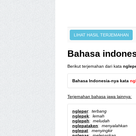
Bahasa indonesi
Berikut terjemahan dari kata
nglepe
Bahasa Indonesia-nya kata
ng
Terjemahan bahasa jawa lainnya:
ngleper
:
terbang
nglepek
:
lemah
nglepeh
:
meludah
nglepataken
:
menyalahkan
nglepat
:
menyingkir
nglepas
:
melepaskan