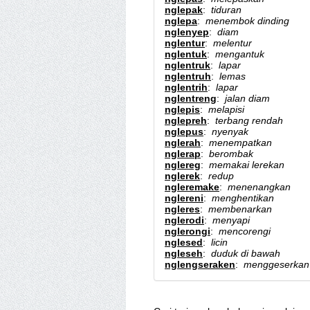
nglepak
:
tiduran
nglepa
:
menembok dinding
nglenyep
:
diam
nglentur
:
melentur
nglentuk
:
mengantuk
nglentruk
:
lapar
nglentruh
:
lemas
nglentrih
:
lapar
nglentreng
:
jalan diam
nglepis
:
melapisi
nglepreh
:
terbang rendah
nglepus
:
nyenyak
nglerah
:
menempatkan
nglerap
:
berombak
nglereg
:
memakai lerekan
nglerek
:
redup
ngleremake
:
menenangkan
nglereni
:
menghentikan
ngleres
:
membenarkan
nglerodi
:
menyapi
nglerongi
:
mencorengi
nglesed
:
licin
ngleseh
:
duduk di bawah
nglengseraken
:
menggeserkan