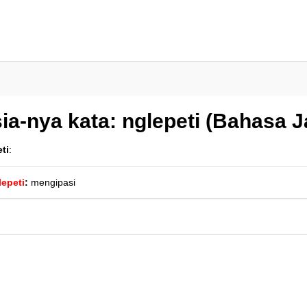
a-nya kata: nglepeti (Bahasa 
ti
:
lepeti
:
mengipasi