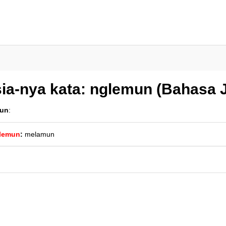
ia-nya kata: nglemun (Bahasa 
un
:
lemun
:
melamun