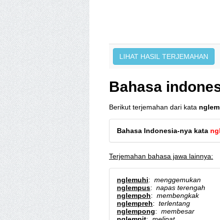
Bahasa indones
Berikut terjemahan dari kata
nglem
Bahasa Indonesia-nya kata
ng
Terjemahan bahasa jawa lainnya:
nglemuhi
:
menggemukan
nglempus
:
napas terengah
nglempoh
:
membengkak
nglempreh
:
terlentang
nglempong
:
membesar
nglempit
:
melipat