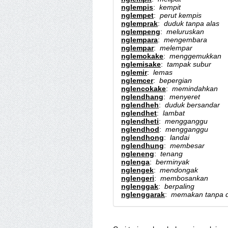
nglempis
:
kempit
nglempet
:
perut kempis
nglemprak
:
duduk tanpa alas
nglempeng
:
meluruskan
nglempara
:
mengembara
nglempar
:
melempar
nglemokake
:
menggemukkan
nglemisake
:
tampak subur
nglemir
:
lemas
nglemcer
:
bepergian
nglencokake
:
memindahkan
nglendhang
:
menyeret
nglendheh
:
duduk bersandar
nglendhet
:
lambat
nglendheti
:
mengganggu
nglendhod
:
mengganggu
nglendhong
:
landai
nglendhung
:
membesar
ngleneng
:
tenang
nglenga
:
berminyak
nglengek
:
mendongak
nglengeri
:
membosankan
nglenggak
:
berpaling
nglenggarak
:
memakan tanpa d