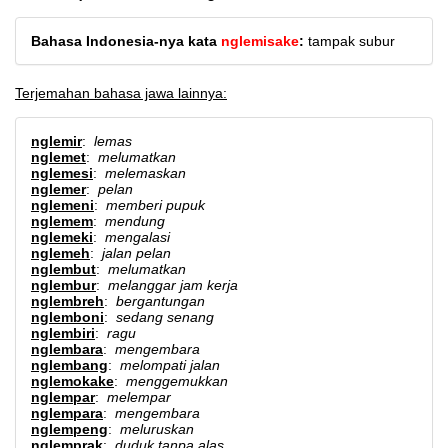
Bahasa Indonesia-nya kata
nglemisake
:
tampak subur
Terjemahan bahasa jawa lainnya:
nglemir
:
lemas
nglemet
:
melumatkan
nglemesi
:
melemaskan
nglemer
:
pelan
nglemeni
:
memberi pupuk
nglemem
:
mendung
nglemeki
:
mengalasi
nglemeh
:
jalan pelan
nglembut
:
melumatkan
nglembur
:
melanggar jam kerja
nglembreh
:
bergantungan
nglemboni
:
sedang senang
nglembiri
:
ragu
nglembara
:
mengembara
nglembang
:
melompati jalan
nglemokake
:
menggemukkan
nglempar
:
melempar
nglempara
:
mengembara
nglempeng
:
meluruskan
nglemprak
:
duduk tanpa alas