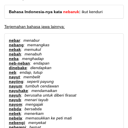
Bahasa Indonesia-nya kata
nebaruk
:
ikut kenduri
Terjemahan bahasa jawa lainnya:
nebar
:
menabur
nebang
:
memangkas
nebak
:
memukul
nebah
:
menabuh
neba
:
menghadap
neb-neban
:
endapan
dinebake
:
diendapkan
neb
:
endap, tutup
nayut
:
membelit
nayiing
:
seperti payung
nayum
:
tumbuh cendawan
nayuhake
:
mendamaikan
nayuh
:
berusaha untuk diberi firasat
nayub
:
menari tayub
nayom
:
mengajak
nebda
:
bersabda
nebek
:
menerkam
nebela
:
memasukkan ke peti mati
nebengi
:
menyekat
nebereni
:
hemat