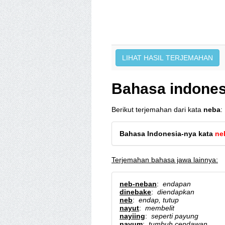
Bahasa indones
Berikut terjemahan dari kata
neba
:
Bahasa Indonesia-nya kata
ne
Terjemahan bahasa jawa lainnya:
neb-neban
:
endapan
dinebake
:
diendapkan
neb
:
endap, tutup
nayut
:
membelit
nayiing
:
seperti payung
nayum
:
tumbuh cendawan