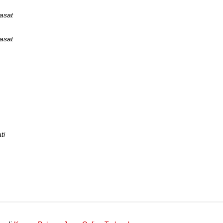
rasat
rasat
ti