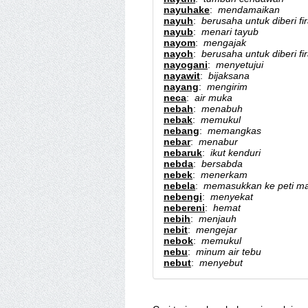
nayuhake
:
mendamaikan
nayuh
:
berusaha untuk diberi fi
nayub
:
menari tayub
nayom
:
mengajak
nayoh
:
berusaha untuk diberi fi
nayogani
:
menyetujui
nayawit
:
bijaksana
nayang
:
mengirim
neca
:
air muka
nebah
:
menabuh
nebak
:
memukul
nebang
:
memangkas
nebar
:
menabur
nebaruk
:
ikut kenduri
nebda
:
bersabda
nebek
:
menerkam
nebela
:
memasukkan ke peti ma
nebengi
:
menyekat
nebereni
:
hemat
nebih
:
menjauh
nebit
:
mengejar
nebok
:
memukul
nebu
:
minum air tebu
nebut
:
menyebut