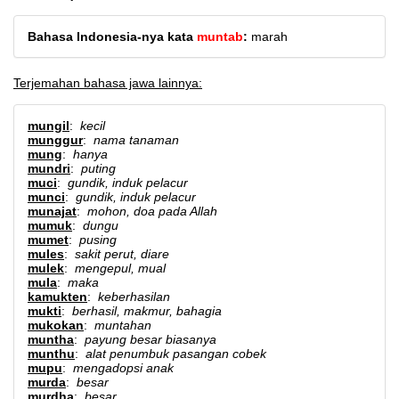
Bahasa Indonesia-nya kata
muntab
:
marah
Terjemahan bahasa jawa lainnya:
mungil
:
kecil
munggur
:
nama tanaman
mung
:
hanya
mundri
:
puting
muci
:
gundik, induk pelacur
munci
:
gundik, induk pelacur
munajat
:
mohon, doa pada Allah
mumuk
:
dungu
mumet
:
pusing
mules
:
sakit perut, diare
mulek
:
mengepul, mual
mula
:
maka
kamukten
:
keberhasilan
mukti
:
berhasil, makmur, bahagia
mukokan
:
muntahan
muntha
:
payung besar biasanya
munthu
:
alat penumbuk pasangan cobek
mupu
:
mengadopsi anak
murda
:
besar
murdha
:
besar