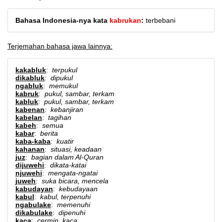
Bahasa Indonesia-nya kata
kabrukan
:
terbebani
Terjemahan bahasa jawa lainnya:
kakabluk
:
terpukul
dikabluk
:
dipukul
ngabluk
:
memukul
kabruk
:
pukul, sambar, terkam
kabluk
:
pukul, sambar, terkam
kabenan
:
kebanjiran
kabelan
:
tagihan
kabeh
:
semua
kabar
:
berita
kaba-kaba
:
kuatir
kahanan
:
situasi, keadaan
juz
:
bagian dalam Al-Quran
dijuwehi
:
dikata-katai
njuwehi
:
mengata-ngatai
juweh
:
suka bicara, mencela
kabudayan
:
kebudayaan
kabul
:
kabul, terpenuhi
ngabulake
:
memenuhi
dikabulake
:
dipenuhi
kaca
:
cermin, kaca